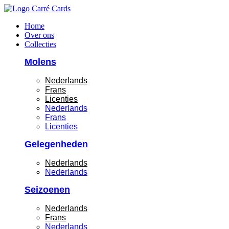
Ga
naar
Home
de
Over ons
inhoud
Collecties
Molens
Nederlands
Frans
Licenties
Nederlands
Frans
Licenties
Gelegenheden
Nederlands
Nederlands
Seizoenen
Nederlands
Frans
Nederlands