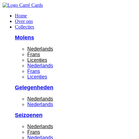
Ga
naar
Home
de
Over ons
inhoud
Collecties
Molens
Nederlands
Frans
Licenties
Nederlands
Frans
Licenties
Gelegenheden
Nederlands
Nederlands
Seizoenen
Nederlands
Frans
Nederlands