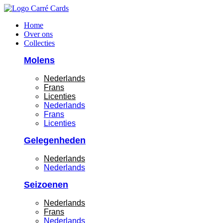
Ga
naar
Home
de
Over ons
inhoud
Collecties
Molens
Nederlands
Frans
Licenties
Nederlands
Frans
Licenties
Gelegenheden
Nederlands
Nederlands
Seizoenen
Nederlands
Frans
Nederlands