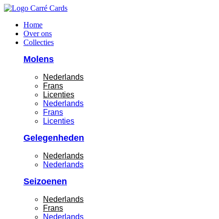
Ga
naar
Home
de
Over ons
inhoud
Collecties
Molens
Nederlands
Frans
Licenties
Nederlands
Frans
Licenties
Gelegenheden
Nederlands
Nederlands
Seizoenen
Nederlands
Frans
Nederlands